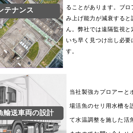
ることがあります。
ブロ
ンテナンス
み上げ能力が減衰すると
ん。
弊社では遠隔監視と
いち早く見
つけ出し必要
す。
当社製強カプロアーと
場活魚
のセリ用水槽を
魚輸送車両の設計
て水温調整を施した活