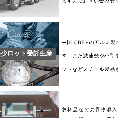
ますのでお問い合わせ
中国でBEVのアルミ
の少ロット受託生産
す、
また減速機や小型
ットなどスチール製品
衣料品などの異物混入