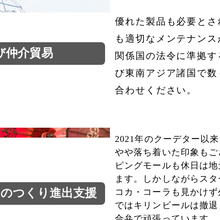
優れた製品も必要とさ
も適切な
メンテナンス
び仲介貿易
関係国の法令に準拠す
び東南アジア諸国で数
合わせください。
2021年のクーデター以
やや落ち着いた印象もご
ピングモールも休日は地
ます。
しかしながらスタ
ものつくり進出支援
コカ・
コーラも見かけず
ではキリンビールは撤退
合弁で頑張っています。