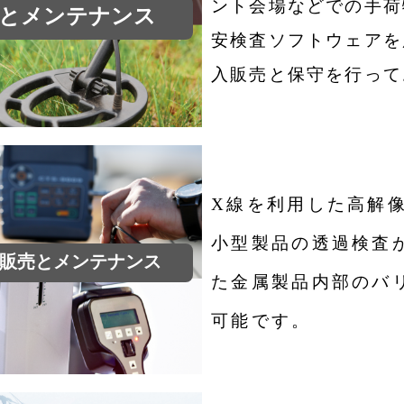
ント会場な
どでの手荷
売とメンテナンス
安検査ソフトウェアを
入販売と保守を行って
X線を利用した高解
小型製品の透
過検査
販売とメンテナンス
た金属製品内部のバ
可能です。