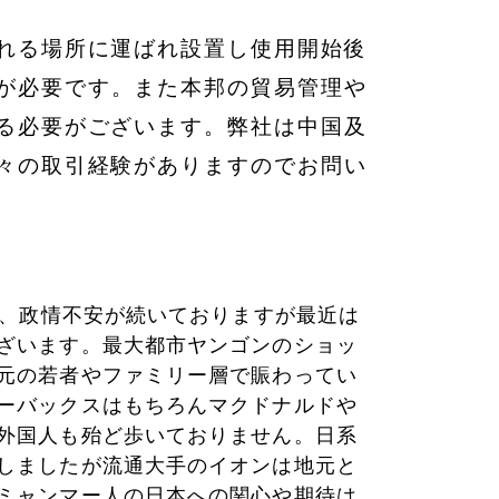
れる場所に運ばれ設置し使用開始後
が必要です。
また本邦の貿易管理や
る必要がございます。
弊社は中国及
々の取引経験がありますのでお
問い
来、
政情不安が続いておりますが最近は
ざいま
す。
最大都市ヤンゴンのショッ
元の若者やファ
ミリー層で賑わってい
ーバックスはもちろんマクドナルドや
外国人も殆ど歩いておりません。
日系
しましたが流通大手のイオンは地元と
ミャンマー人の日本への関心や期待は