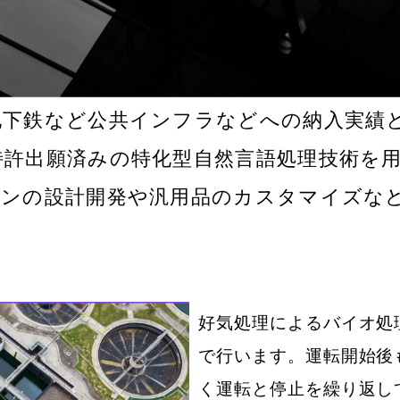
地下鉄など公共インフラなどへの納入実績
特許出願済みの特化型自然言語処理技術を
シンの設計開発や汎用品のカスタマイズな
好気処理によるバイオ処
で行い
ます。
運転開始後
く運転と停止を繰り
返し